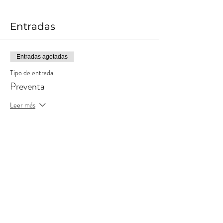
Entradas
Entradas agotadas
Tipo de entrada
Preventa
Leer más
Precio
UYU 550,00
+UYU 55,00
+UYU 15,13 de comisión de
Costos
servicio de entradas
Entradas agotadas
Tipo de entrada